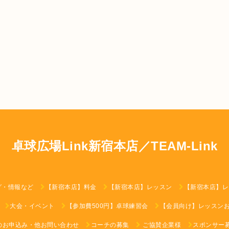
卓球広場Link新宿本店／TEAM-Link
グ・情報など
【新宿本店】料金
【新宿本店】レッスン
【新宿本店】レ
大会・イベント
【参加費500円】卓球練習会
【会員向け】レッスン
のお申込み・他お問い合わせ
コーチの募集
ご協賛企業様
スポンサー