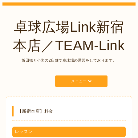
卓球広場Link新宿
本店／TEAM-Link
飯田橋と小岩の2店舗で卓球場の運営をしております。
メニュー
【新宿本店】料金
レッスン